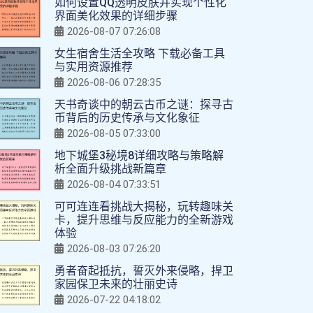
如何设置QQ透明皮肤并实现个性化
界面美化效果的详细步骤
2026-08-07 07:26:08
女生宿舍生活全攻略 下载必备工具
与实用资源推荐
2026-08-06 07:28:35
天书奇谈中的朝云古币之谜：探寻古
币背后的历史传承与文化象征
2026-08-05 07:33:00
地下城堡3秘境8详细攻略与策略解
析全面升级挑战新篇章
2026-08-04 07:33:51
可可连连看挑战大揭秘，玩转趣味关
卡，提升思维与反应能力的全新游戏
体验
2026-08-03 07:26:20
勇者奋起抵抗，誓灭外来侵略，捍卫
家园保卫未来的壮丽史诗
2026-07-22 04:18:02