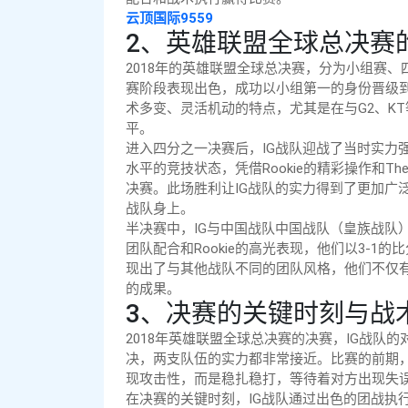
云顶国际9559
2、英雄联盟全球总决赛
2018年的英雄联盟全球总决赛，分为小组赛、
赛阶段表现出色，成功以小组第一的身份晋级到
术多变、灵活机动的特点，尤其是在与G2、K
平。
进入四分之一决赛后，IG战队迎战了当时实力强劲
水平的竞技状态，凭借Rookie的精彩操作和T
决赛。此场胜利让IG战队的实力得到了更加广
战队身上。
半决赛中，IG与中国战队中国战队（皇族战队
团队配合和Rookie的高光表现，他们以3-1
现出了与其他战队不同的团队风格，他们不仅
的成果。
3、决赛的关键时刻与战
2018年英雄联盟全球总决赛的决赛，IG战队的对
决，两支队伍的实力都非常接近。比赛的前期，
现攻击性，而是稳扎稳打，等待着对方出现失
在决赛的关键时刻，IG战队通过出色的团战执