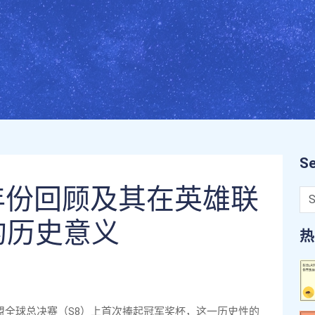
Se
年份回顾及其在英雄联
的历史意义
热
队在英雄联盟全球总决赛（S8）上首次捧起冠军奖杯，这一历史性的