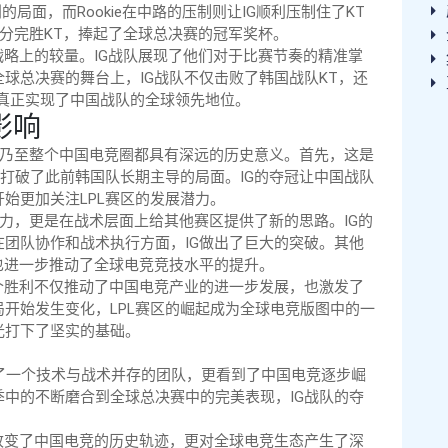
利的局面，而Rookie在中路的压制则让IG顺利压制住了KT
落的比分完胜KT，捧起了全球总决赛的冠军奖杯。
战略上的较量。IG战队展现了他们对于比赛节奏的精准掌
球总决赛的舞台上，IG战队不仅击败了韩国战队KT，还
，真正实现了中国战队的全球领先地位。
影响
赛区乃至整个中国电竞圈都具有深远的历史意义。首先，这是
，打破了此前韩国队长期主导的局面。IG的夺冠让中国战队
始更加关注LPL赛区的发展潜力。
实力，更是在战术层面上给其他赛区提供了新的思路。IG的
团队协作和战术执行方面，IG做出了巨大的突破。其他
也进一步推动了全球电竞竞技水平的提升。
个胜利不仅推动了中国电竞产业的进一步发展，也激发了
开始发生变化，LPL赛区的崛起成为全球电竞版图中的一
光打下了坚实的基础。
到了一个技术与战术并存的团队，更看到了中国电竞逐步崛
中的不断磨合到全球总决赛中的完美表现，IG战队的夺
改变了中国电竞的历史轨迹，更对全球电竞生态产生了深