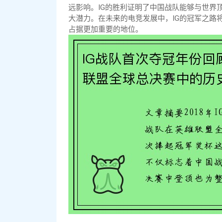
远影响。IG的胜利证明了中国战队能够与世界
大潜力。在未来的电竞发展中，IG的冠军之路
占据更加重要的地位。