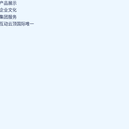
产品展示
企业文化
集团服务
互动云顶国际唯一