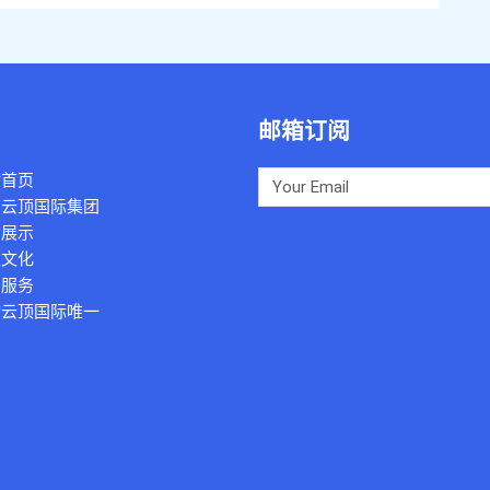
邮箱订阅
站首页
识云顶国际集团
品展示
业文化
团服务
动云顶国际唯一