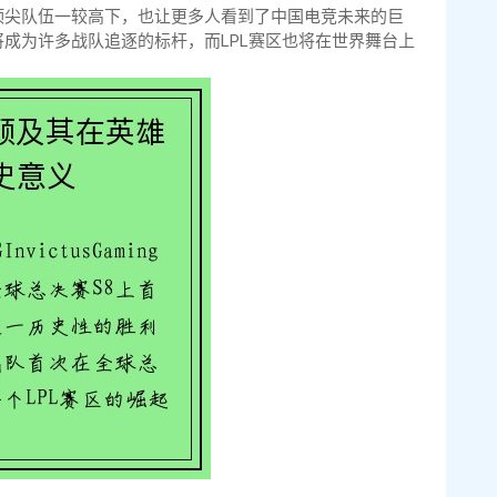
顶尖队伍一较高下，也让更多人看到了中国电竞未来的巨
将成为许多战队追逐的标杆，而LPL赛区也将在世界舞台上