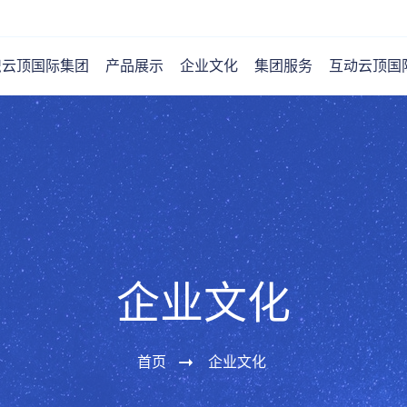
识云顶国际集团
产品展示
企业文化
集团服务
互动云顶国
企业文化
首页
企业文化