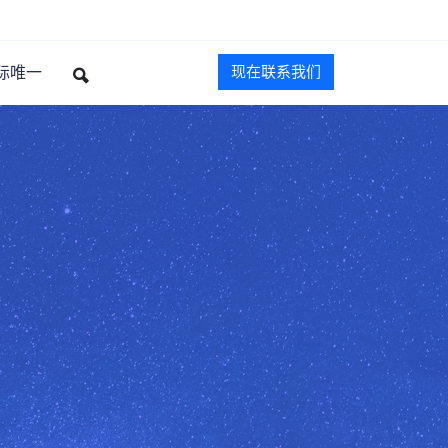
际唯一
现在联系我们