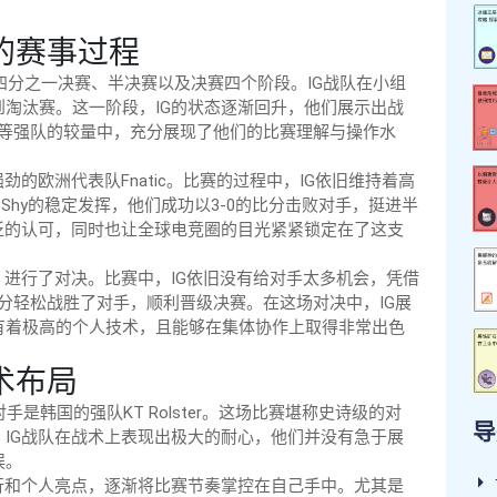
的赛事过程
四分之一决赛、半决赛以及决赛四个阶段。IG战队在小组
淘汰赛。这一阶段，IG的状态逐渐回升，他们展示出战
T等强队的较量中，充分展现了他们的比赛理解与操作水
的欧洲代表队Fnatic。比赛的过程中，IG依旧维持着高
heShy的稳定发挥，他们成功以3-0的比分击败对手，挺进半
泛的认可，同时也让全球电竞圈的目光紧紧锁定在了这支
）进行了对决。比赛中，IG依旧没有给对手太多机会，凭借
的比分轻松战胜了对手，顺利晋级决赛。在这场对决中，IG展
有着极高的个人技术，且能够在集体协作上取得非常出色
术布局
手是韩国的强队KT Rolster。这场比赛堪称史诗级的对
导
IG战队在战术上表现出极大的耐心，他们并没有急于展
误。
行和个人亮点，逐渐将比赛节奏掌控在自己手中。尤其是