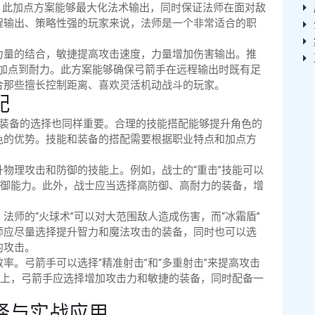
捷。此加点方案能够最大化法术输出，同时保证法师在面对敌
程输出、策略性强的玩家来说，法师是一个非常适合的职
力量的结合，敏捷提高攻击速度，力量增加伤害输出。推
0%加点到耐力。此方案能够确保弓箭手在远程输出时既有足
合那些擅长控制距离、喜欢灵活机动战斗的玩家。
配
与装备的选择也同样重要。合理的技能搭配能够提升角色的
色的优势。技能和装备的搭配需要根据职业特点和加点方
物理攻击和防御的技能上。例如，战士的“重击”技能可以
防御能力。此外，战士应当选择高防御、高耐力的装备，增
。
法师的“火球术”可以对大范围敌人造成伤害，而“冰霜盾”
师应尽量选择提升智力和魔法攻击的装备，同时也可以选
的攻击。
率。弓箭手可以选择“精准射击”和“多重射击”来提高攻击
备上，弓箭手应选择增加攻击力和敏捷的装备，同时配备一
择与实战应用