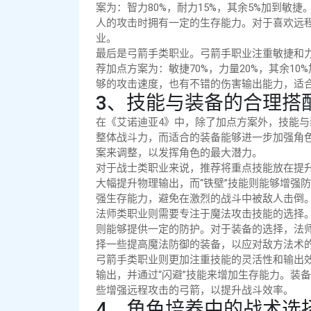
案为：智力80%，耐力15%，其余5%加到敏
人的攻击时拥有一定的生存能力。对于喜欢远
业。
最后是弓箭手类职业。弓箭手职业注重敏捷和
荐加点方案为：敏捷70%，力量20%，其余1
够的攻击速度，也有不错的伤害输出能力，适
3、技能与装备的合理搭
在《艾诺迪亚4》中，除了加点方案外，技能
整体战斗力，而适合的装备能够进一步加强角
案来调整，以发挥角色的最大潜力。
对于战士类职业来说，推荐将重点技能放在提升
大幅提升物理输出，而“铁壁”技能则能够增强
强生存能力，避免在激烈的战斗中被敌人击倒
法师类职业则需要专注于魔法攻击技能的选择。
则能够提供一定的防护。对于装备的选择，法
择一些提高魔法防御的装备，以应对敌方法术
弓箭手类职业则更加注重技能的灵活性和输出效
输出，并通过“闪避”技能来增加生存能力。装
些增强远程攻击的弓箭，以提升战斗效率。
4、角色培养中的战术选