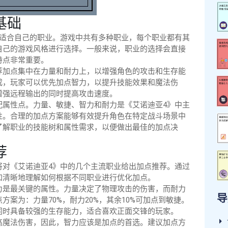
基础
择适合自己的职业。游戏中共有多种职业，每个职业都有其
自己的游戏风格进行选择。一般来说，职业的选择会直接
特点非常重要。
荐加点集中在力量和耐力上，以增强角色的攻击和生存能
成，玩家可以优先加点智力，以提升技能效果和魔法伤
增强远程输出的同时提高攻击速度。
配属性点。力量、敏捷、智力和耐力是《艾诺迪亚4》中主
性。合理的加点方案能够有效提升角色在特定战斗场景中
了解职业的技能树和属性需求，以便做出最佳的加点决
荐
将对《艾诺迪亚4》中的几个主流职业给出加点推荐。通过
加清晰地理解如何根据不同职业进行优化加点。
力是最关键的属性。力量决定了物理攻击的伤害，而耐力
导
案为：力量70%，耐力20%，其余10%可加点到敏捷。
同时具备较强的生存能力，适合喜欢正面交锋的玩家。
高魔法伤害，因此，智力应该是加点的首选。建议加点方